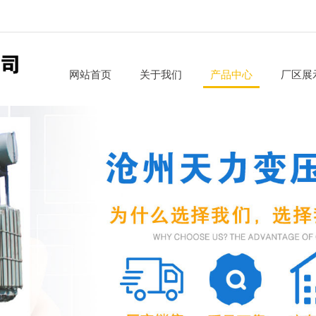
网站首页
关于我们
产品中心
厂区展
公司简介
箱式变电站
企业文化
电缆分支箱、高压环网柜
发展历程
高低压开关柜
社会责任
S11、S13 、SH15-M 电力变压器
干式变压器
电炉变压器
35KV S9系列
35KV SZ9系列